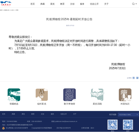
首页
典藏
展览
教育
文创
服务
信息公开
关于
首页
>>
新闻公告
>>
公告
>> 详情
民航博物馆2025年暑期延时开放公告
2025-07-03
尊敬的观众朋友们：
为满足广大观众暑期参观需求，民航博物馆决定对开放时间进行调整，具体调整情况如下：
7
月
5
日起至
8
月
31
日，民航博物馆正常开放（周一不闭馆），每日开放时间为
9:00-17:30
（延时一小
时），
17:00
停止入馆。
特此公告。
民航博物馆
2025年7月3日
分享到
馆藏精选
临时展览
数字博物馆
展览回顾
科普知识
首页
典藏
展览
教育
文创
服务
信息公开
关于
相关链接
电话：010-84323666
传真：010-84323600
邮箱:publicservice@caacmuseum.cn
地址：北京市朝阳区首都机场辅路民航200号
京公网安备 11010502035898号
Copyright@2018 民航博物馆
京ICP备16029095号
文章访问量：1810
微信
微博