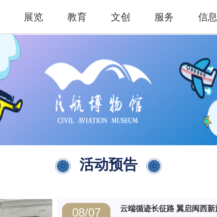
展览
教育
文创
服务
信
活动预告
云端循迹长征路 翼启闽西新旅
08/07