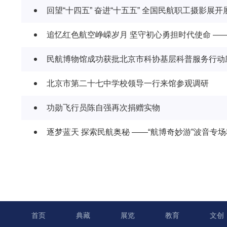
回望“十四五” 奋进“十五五” 全国民航职工摄影展开
追忆红色航空峥嵘岁月 坚守初心勇担时代使命 —
民航博物馆成功获批北京市科协基层科普服务行动
北京市第二十七中学校领导一行来馆参观调研
功勋飞行员陈自强再次捐赠实物
逐梦蓝天 探索民航奥秘 ——“航博奇妙游”波音专
首页
典藏
展览
教育
文创