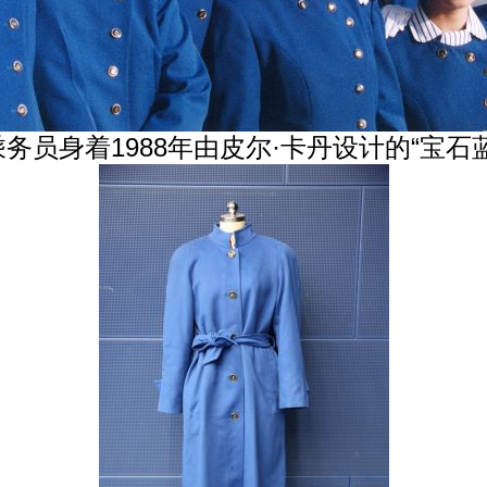
乘务员身着
1988
年由皮尔
·
卡丹设计的“宝石