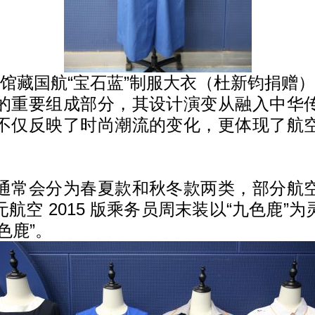
馆藏国航“宝石蓝”制服大衣（杜新钧捐赠）
的重要组成部分，其设计演变从融入中华
不仅反映了时尚潮流的变化，更体现了航
通常会分为春夏款和秋冬款两类，部分航
航空 2015 版乘务员周末装以“九色鹿”
色鹿”。