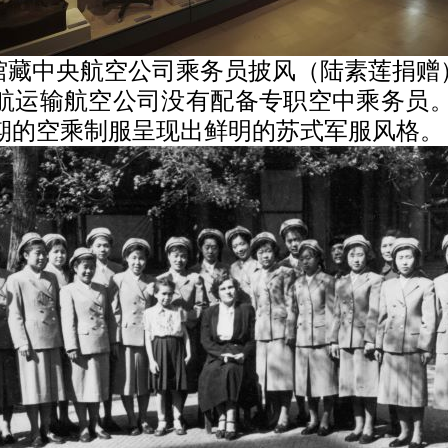
馆藏中央航空公司乘务员披风（陆素莲捐赠
航运输航空公司没有配备专职空中乘务员。1
时期的空乘制服呈现出鲜明的苏式军服风格。