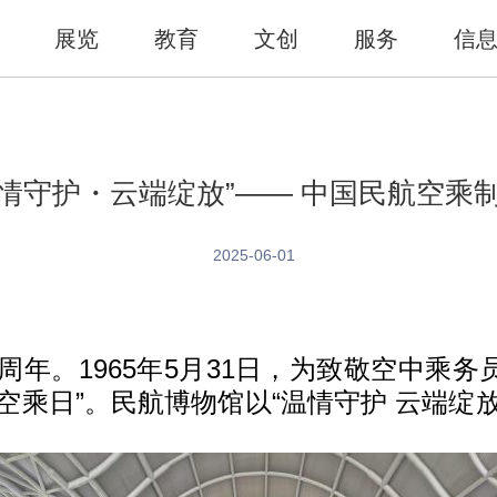
展览
教育
文创
服务
信
温情守护・云端绽放”—— 中国民航空乘
2025-06-01
60周年。1965年5月31日，为致敬空中
空乘日”。民航博物馆以“温情守护 云端绽