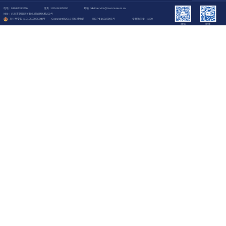
电话：010-84323666
传真：010-84323600
邮箱:publicservice@caacmuseum.cn
地址：北京市朝阳区首都机场辅路民航200号
京公网安备 11010502035898号
Copyright@2018 民航博物馆
京ICP备16029095号
文章访问量：1499
微信
微博