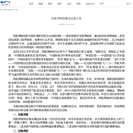
首页
典藏
展览
教育
文创
服务
信息公开
关于
首页
>>
典藏
>>
征集公告
>> 详情
民航博物馆藏品征集公告
发表日期： 2021-03-19
民航博物馆是中国民用航空局主办的国内唯一一家民用航空专题博物馆，属自然科技类博物馆，是第
四批国家三级博物馆，免费对公众开放。博物馆坐落于北京首都机场辅路民航
200
号地区，总占地面积
189600
平方米，总建筑面积
21980
平方米。其中主体建筑
15924
平方米，是德国
OWP
公司按照飞机发动
机形状设计的外观独具一格的现代建筑。
自
2011
年
11
月开馆以来，民航博物馆先后举办了“民航强国之路”主题展、“驼峰空运、两航起义”专题
展、“中国民航发展简史”基本陈列、“中国民航空中乘务员风采展”、 “神圣职责——中国民航飞行员专题
陈列”、“中国民航空中交通管理专题陈列”、“昂首 展翅 高飞——新中国民航
70
年发展历程展”、“逆行飞翔
——中国民航抗击新冠肺炎疫情在行动”摄影书画作品展、“启航——纪念新中国民航‘七一’‘八一’开航
70
周
年”展、“大漠深处民航情——民航局定点扶贫”成果展等展览。其中，“昂首 展翅 高飞——新中国民航
70
年发展历程展”、“启航——纪念新中国民航‘七一’‘八一’开航
70
周年”展分别入选
2019
和
2020
年度国家文物
局“弘扬优秀传统文化培育社会主义核心价值观”主题展览推介项目。
民航博物馆藏品具有鲜明的民航行业特色，总体具备较高的历史、文化、科学价值，能够反映我国民
航发展历史特点，普遍具有全国意义，有些具有世界意义，馆藏总体价值比较珍贵。航空器藏品有
里
-2
、
BAe-146
、伊尔
-14
、三叉戟、运
7
、空客
A310-200
等我国民航不同历史时期使用的运输机
20
架，
基本涵盖了世界民用飞机变迁的主要机型。其中，伊尔
-14
型
4208
号毛主席座机为国家一级藏品。博物馆
还展示包括驼峰空运、两航起义、八一开航、拉萨试航等历史事件的珍贵见证物。科普互动区设有空客
A320
、西锐、梦幻三类飞行模拟机，可供观众体验模拟飞行。截至
2020
年底，民航博物馆已征集藏品
10409
件套，实际数量
30147
件。
为更好地向观众展示中国民航的发展成就、传播民航文化、传承民航精神、普及民航知识，民航博物
馆面向业内外征集与中国民航发展相关的历史见证物。
一、征集范围
民航博物馆征集的藏品应具备一定的历史价值、科学价值或艺术价值，以中国民航发展史上的“三
重”（即重大事件、重大活动和重要人物）为征集主要内容，具体包括：一是反映中国民航发展历史的重
要物品；二是反映中国民航人精神风貌的重要物品；三是反映中国民航在科研创新等方面的重要物品。
二、征集类型