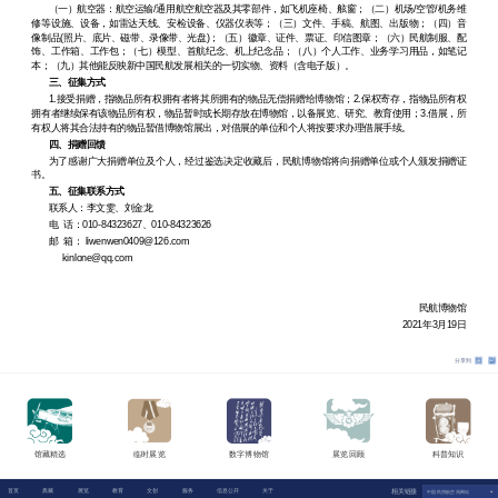
（一）航空器：航空运输
/
通用航空航空器及其零部件，如飞机座椅、舷窗；（二）机场
/
空管
/
机务维
修等设施、设备，如雷达天线、安检设备、仪器仪表等；（三）文件、手稿、航图、出版物；（四）音
像制品
(
照片、底片、磁带、录像带、光盘
)
；（五）徽章、证件、票证、印信图章；（六）民航制服、配
饰、工作箱、工作包；（七）模型、首航纪念、机上纪念品；（八）个人工作、业务学习用品，如笔记
本；（九）其他能反映新中国民航发展相关的一切实物、资料（含电子版）。
三、征集方式
1.
接受捐赠，指物品所有权拥有者将其所拥有的物品无偿捐赠给博物馆；
2.
保权寄存，指物品所有权
拥有者继续保有该物品所有权，物品暂时或长期存放在博物馆，以备展览、研究、教育使用；
3.
借展，所
有权人将其合法持有的物品暂借博物馆展出，对借展的单位和个人将按要求办理借展手续。
四、捐赠回馈
为了感谢广大捐赠单位及个人，经过鉴选决定收藏后，民航博物馆将向捐赠单位或个人颁发捐赠证
书。
五、
征集联系方式
联系人：李文雯、刘金龙
电
话：
010-84323627
、
010-84323626
邮
箱：
liwenwen0409@126.com
kinlone@qq.com
民航博物馆
2021
年
3
月
19
日
分享到
馆藏精选
临时展览
数字博物馆
展览回顾
科普知识
首页
典藏
展览
教育
文创
服务
信息公开
关于
相关链接