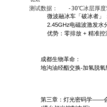
测试数据：   -30℃冰层厚度5
微波融冰车「破冰者」
2.45GHz电磁波激发水
优势
：零排放 + 精准控
成都生物革命
：
地沟油经
酯交换-加氢脱氧
第三章：灯光密码学——会