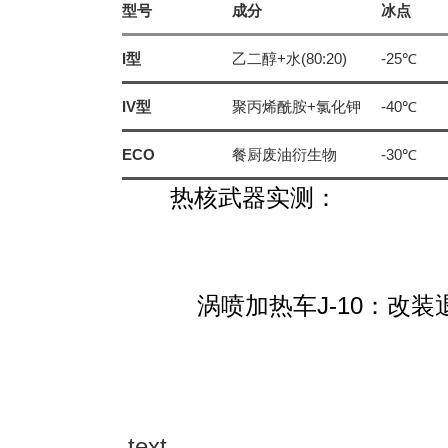
型号
成分
冰点
I型
乙二醇+水(80:20)
-25℃
IV型
聚丙烯酰胺+氯化钾
-40℃
ECO
餐厨废油衍生物
-30℃
热核武器实测
：
涡喷加热车J-10
：改装
text