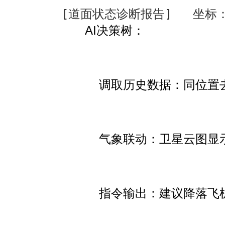
[道面状态诊断报告]   坐标：跑
AI决策树
：
调取历史数据：同位置去
气象联动：卫星云图显示
指令输出：
建议降落飞机减