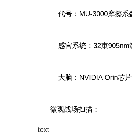
代号
：MU-3000摩擦
感官系统
：32束905n
大脑
：NVIDIA Orin
微观战场扫描
：
text