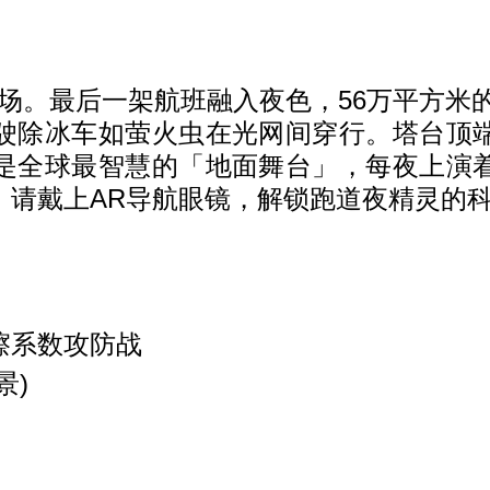
场。最后一架航班融入夜色，56万平方米的跑
驶除冰车如萤火虫在光网间穿行。塔台顶
是全球最智慧的「地面舞台」，每夜上演
，请戴上AR导航眼镜，解锁跑道夜精灵的
系数攻防战
景)