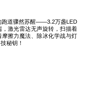
道骤然苏醒——3.2万盏LED
端，激光雷达无声旋转，扫描着
着
摩擦力魔法
、
除冰化学战
与
灯
科技秘钥！