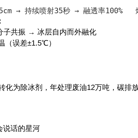
cm → 持续喷射35秒 → 融透率100% 
：
分子共振 → 冰层自内而外融化
温（误差±1.5℃）
转化为除冰剂，年处理废油12万吨，碳排放
说话的星河