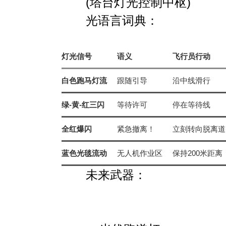
(塔台灯光控制中枢)
光语言词典
：
灯光信号
语义
飞行员行动
白色跑马灯流
跟随引导
沿中线滑行
绿-黄-红三闪
等待许可
停在等待线
全红爆闪
紧急撤离！
立刻转向脱离道
蓝色光毯流动
无人机作业区
保持200米距离
未来武器
：