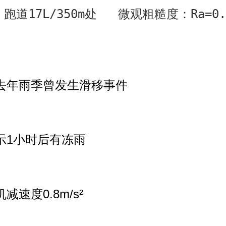
道17L/350m处   微观粗糙度：Ra=0
年雨季曾发生滑移事件
1小时后有冻雨
速度0.8m/s²