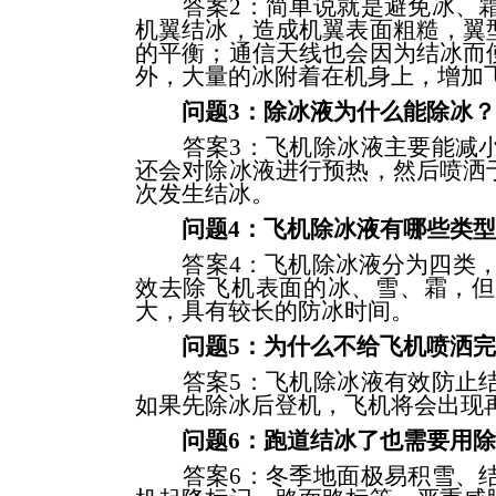
答案2：简单说就是避免冰、霜
机翼结冰，造成机翼表面粗糙，翼
的平衡；通信天线也会因为结冰而
外，大量的冰附着在机身上，增加
问题3：除冰液为什么能除冰？
答案3：飞机除冰液主要能减小
还会对除冰液进行预热，然后喷洒
次发生结冰。
问题4：飞机除冰液有哪些类
答案4：飞机除冰液分为四类，即I
效去除飞机表面的冰、雪、霜，但防
大，具有较长的防冰时间。
问题5：为什么不给飞机喷洒
答案5：飞机除冰液有效防止结
如果先除冰后登机，飞机将会出现
问题6：跑道结冰了也需要用
答案6：冬季地面极易积雪、结