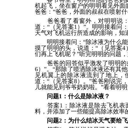
机起飞，坐在窗户的明明看见外面
爸爸：“爸爸，外面的叔叔在喷射什
爸爸看了看窗外，对明明说：“
道：“（见答案1）”。明明接着问
天气对飞机运行所造成的影响，知
明明接着问：“除冰液为什么能除冰
摸了明明的头，说道：“（见答案4
们再上飞机呢？”听完明明的问题，
爸爸的回答似乎激发了明明的好奇
6）”。“那除了喷洒除冰液还有其
见机翼上的除冰液流到了地上，
道：“（见答案8）。”爸爸刚说完
儿就能见到爷爷奶奶啦。”看着明
问题1：什么是除冰液？
答案1：除冰液是除去飞机表面
料，并添加了一些能提高除冰效率
问题2：为什么结冰天气要给