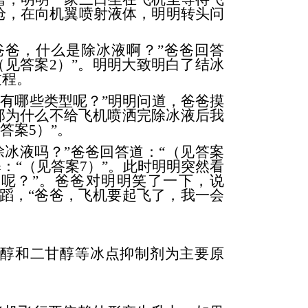
枪，在向机翼喷射液体，明明转头问
爸，什么是除冰液啊？”爸爸回答
（见答案2）”。明明大致明白了结冰
过程。
液有哪些类型呢？”明明问道，爸爸摸
“那为什么不给飞机喷洒完除冰液后我
答案5）”。
冰液吗？”爸爸回答道：“（见答案
：“（见答案7）”。此时明明突然看
呢？”。爸爸对明明笑了一下，说
足蹈，“爸爸，飞机要起飞了，我一会
醇和二甘醇等冰点抑制剂为主要原