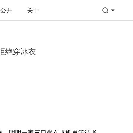
息公开
关于
机拒绝穿冰衣
，明明一家三口坐在飞机里等待飞