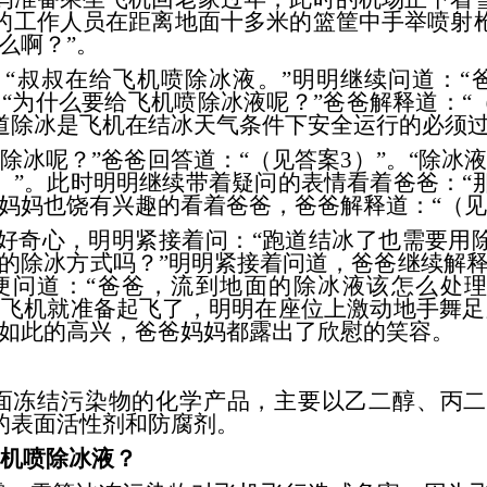
的工作人员在距离地面十多米的篮筐中手举喷射
么啊？”。
叔叔在给飞机喷除冰液。”明明继续问道：“爸
：“为什么要给飞机喷除冰液呢？”爸爸解释道：“
道除冰是飞机在结冰天气条件下安全运行的必须
呢？”爸爸回答道：“（见答案3）”。“除冰
）”。此时明明继续带着疑问的表情看着爸爸：
妈妈也饶有兴趣的看着爸爸，爸爸解释道：“（见
心，明明紧接着问：“跑道结冰了也需要用除
他的除冰方式吗？”明明紧接着问道，爸爸继续解释
便问道：“爸爸，流到地面的除冰液该怎么处理
，飞机就准备起飞了，明明在座位上激动地手舞
明如此的高兴，爸爸妈妈都露出了欣慰的笑容。
冻结污染物的化学产品，主要以乙二醇、丙二
的表面活性剂和防腐剂。
飞机喷除冰液？