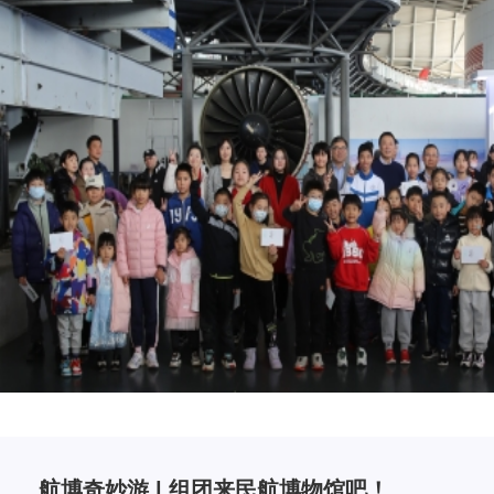
航博奇妙游 | 组团来民航博物馆吧！