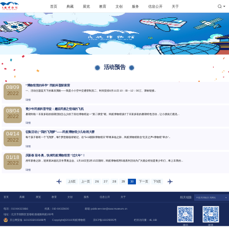
首页
典藏
展览
教育
文创
服务
信息公开
关于
活动预告
“博物馆里的科学” 民航科普探索营
08/09
一、活动主题蓝天下的幕后英雄——我是小小空中交通管制员二、时间安排8月11日 10：00－12：00三、课标链接...
2022
详情
青少年民航科普学堂：趣说民航之怪哉的飞机
08/04
暑期到啦！丰富多彩的假期活动怎么少的了前往博物馆这一“第二课堂”呢。民航博物馆设计了丰富多彩的暑期特色活动，让小朋友们遇见...
2022
详情
征集活动 | “我的飞翔梦”——民航博物馆少儿绘画大赛
04/14
每个孩子都有一个飞翔梦，每个梦想都值得铭记。在“5•18国际博物馆日”即将来临之际，民航博物馆联合“北京之声•博物馆”举办“...
2022
详情
庆新春 迎冬奥，快来民航博物馆里 “过大年”！
01/18
虎年新春之际，迎来第24届北京冬季奥运会。1月18日至2月15日期间，民航博物馆用5场系列活动为广大观众特别是青少年们，奉上丰厚的...
2022
详情
上5页
上一页
26
27
28
29
下一页
下5页
30
首页
典藏
展览
教育
文创
服务
信息公开
关于
相关链接
电话：010-84323666
传真：010-84323600
邮箱:publicservice@caacmuseum.cn
地址：北京市朝阳区首都机场辅路民航200号
京公网安备 11010502035898号
Copyright@2018 民航博物馆
京ICP备16029095号
栏目访问量：46,168
微信
微博