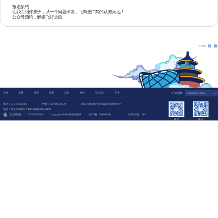
报名预约
让我们陪伴孩子，从一个问题出发，飞向更广阔的认知天地！
公众号预约，解锁飞行之旅
分享到
首页
典藏
展览
教育
文创
服务
信息公开
关于
相关链接
电话：010-84323666
传真：010-84323600
邮箱:publicservice@caacmuseum.cn
地址：北京市朝阳区首都机场辅路民航200号
京公网安备 11010502035898号
Copyright@2018 民航博物馆
京ICP备16029095号
文章访问量：916
微信
微博