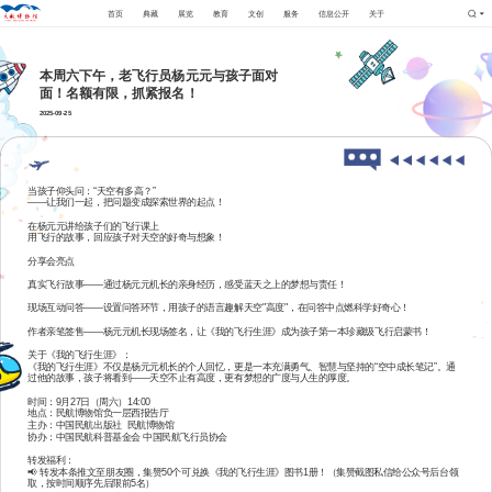
首页
典藏
展览
教育
文创
服务
信息公开
关于
本周六下午，老飞行员杨元元与孩子面对
面！名额有限，抓紧报名！
2025-09-25
当孩子仰头问：“天空有多高？”
——让我们一起，把问题变成探索世界的起点！
在杨元元讲给孩子们的飞行课上
用飞行的故事，回应孩子对天空的好奇与想象！
分享会亮点
真实飞行故事——通过杨元元机长的亲身经历，感受蓝天之上的梦想与责任！
现场互动问答——设置问答环节，用孩子的语言趣解天空"高度"，在问答中点燃科学好奇心！
作者亲笔签售——杨元元机长现场签名，让《我的飞行生涯》成为孩子第一本珍藏级飞行启蒙书！
关于《我的飞行生涯》：
《我的飞行生涯》不仅是杨元元机长的个人回忆，更是一本充满勇气、智慧与坚持的“空中成长笔记”。通
过他的故事，孩子将看到——天空不止有高度，更有梦想的广度与人生的厚度。
时间：9月27日（周六）14:00
地点：民航博物馆负一层西报告厅
主办：中国民航出版社 民航博物馆
协办：中国民航科普基金会 中国民航飞行员协会
转发福利：
📢 转发本条推文至朋友圈，集赞50个可兑换《我的飞行生涯》图书1册！（集赞截图私信给公众号后台领
取，按时间顺序先后限前5名）