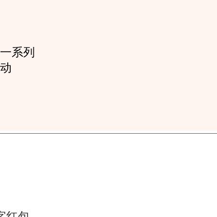
一系列
动
字红包