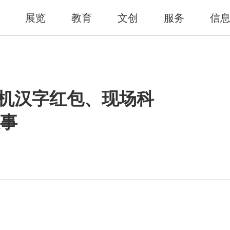
展览
教育
文创
服务
信
飞机汉字红包、现场科
事