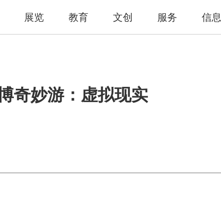
展览
教育
文创
服务
信
航博奇妙游：虚拟现实