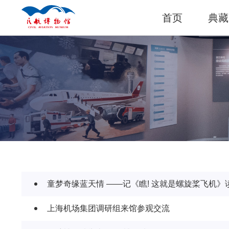
首页
典藏
童梦奇缘蓝天情 ——记《瞧! 这就是螺旋桨飞机》
上海机场集团调研组来馆参观交流