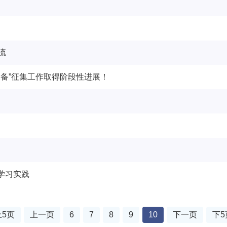
流
备”征集工作取得阶段性进展！
学习实践
上5页
上一页
6
7
8
9
10
下一页
下5